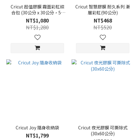
Cricut 超值膠膜 霧面彩虹綜
Cricut 智慧膠膜 耐久系列 漸
合包 (30公分 x 30公分，50
層彩虹(90公分)
張)
NT$1,080
NT$468
NT$1,280
NT$520
Cricut Joy 隨身收納袋
Cricut 夜光膠膜 可撕除式
(30x60公分)
NT$1,799