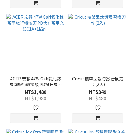
ACER 宏碁 47W GaN氮化鎵
Cricut 攜帶型裁切器 替換刀
萬國旅行轉接頭 PD快充萬用
片 (2入)
充(3C1A+1插座)
NT$1,480
NT$349
NT$1,980
NT$480