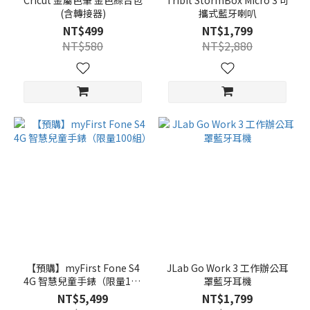
Cricut 金屬色筆 金色綜合包
Tribit StormBox Micro 3 可
(含轉接器)
攜式藍牙喇叭
NT$499
NT$1,799
NT$580
NT$2,880
【預購】myFirst Fone S4
JLab Go Work 3 工作辦公耳
4G 智慧兒童手錶（限量100
罩藍牙耳機
組）
NT$5,499
NT$1,799