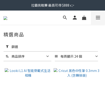
拉霸挑戰賽 最高可得 $888 👉
精選商品
套
用
篩選
篩
選
商品排序
每頁顯示 24 個
(0/20)
價格
(NT$)
~