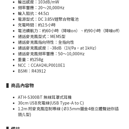
輸出感度：103dB/mW
頻率響應：20～20,000Hz
輸入阻抗：44.5Ω
電源型式：DC 3.85V鋰聚合物電池
充電時間：約2.5小時
電池續航力：約60小時（降噪on）、約90小時（降噪off）
通話麥克風型式：MEMS型
通話麥克風指向特性：全指向性
通話麥克風感度：-38dB（1V/Pa，at 1kHz）
通話麥克風頻率響應：50～10,000Hz
重量：約258g
NCC ：CCAH24LP0010E1
BSMI：R43912
▌商品內容物
ATH-S300BT 無線耳罩式耳機
30cm USB充電線(USB Type-A to C)
1.2m 附麥克風控制導線 ( Ø3.5mm鍍金4極立體聲迷你插
頭/L型)
▌備註