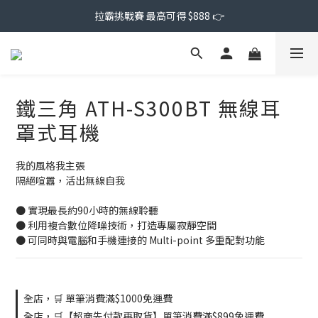
拉霸挑戰賽 最高可得 $888 👉
鐵三角 ATH-S300BT 無線耳
罩式耳機
我的風格我主張
隔絕喧囂，活出無線自我
● 實現最長約90小時的無線聆聽
● 利用複合數位降噪技術，打造專屬寂靜空間
● 可同時與電腦和手機連接的 Multi-point 多重配對功能
全店，🛒 單筆消費滿$1000免運費
全店，🛒【超商先付款再取貨】單筆消費滿$899免運費