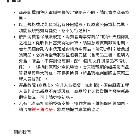
商品圖檔顏色因電腦螢幕設定會略有不同，請以實際商品為
準。
以上規格或功能資料若有任何錯誤，以原廠公佈資料為準，
功能及規格如有變更，恕不另行通知。
依照消費者保護法規定，消費者均享有商品到貨七天猶豫期
之權益，從收貨日當天開始計算，請留意鑑賞期非試用期，
若七天猶豫期內未決定是否購買本商品，請勿拆封；若要退
貨商品，必須為全新狀態且包裝完整（含商品主機、包裝內
外盒、贈品，不得刮傷破損，配件/隨附文件與贈品不得缺
件），一經拆封原廠外盒包裝後，七天猶豫期內如果沒有品
質異常與重大瑕疵，不得退換貨（新品瑕疵判斷將由原廠工
程人員檢測）。
產品故障 (商品＆外盒非人為損壞，無刮損)，須由原廠工程
人員判定為新品不良或瑕疵，商品於七天鑑賞期內發生新品
瑕疵情況，可申請更換新品。
若有此產品相關的技術支援、操作方面、維修保固等問題，
請洽詢
鐵三角原廠
，將為您提供專業的協助。
關於我們