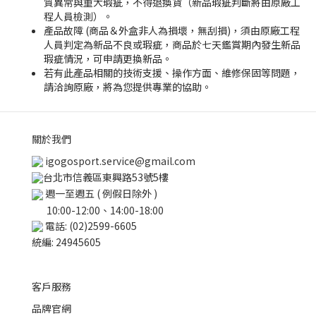
質異常與重大瑕疵，不得退換貨（新品瑕疵判斷將由原廠工
程人員檢測）。
產品故障 (商品＆外盒非人為損壞，無刮損)，須由原廠工程
人員判定為新品不良或瑕疵，商品於七天鑑賞期內發生新品
瑕疵情況，可申請更換新品。
若有此產品相關的技術支援、操作方面、維修保固等問題，
請洽詢原廠，將為您提供專業的協助。
關於我們
igogosport.service@gmail.com
台北市信義區東興路53號5樓
週一至週五 ( 例假日除外 )
10:00-12:00、14:00-18:00
電話: (02)2599-6605
統編: 24945605
客戶服務
品牌官網