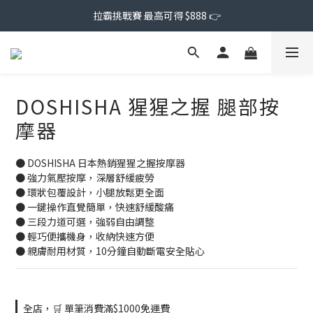
拉霸挑戰賽 最高可得 $888 👉
DOSHISHA 猩猩之握 腿部按
摩器
● DOSHISHA 日本熱銷猩猩之握按摩器
● 強力氣壓按摩，深層舒緩疲勞
● 環狀包覆設計，小腿放鬆更全面
● 一鍵操作直覺簡單，快速舒緩酸痛
● 三段力道可選，強弱自由調整
● 輕巧便攜機身，收納快速方便
● 親膚耐用材質，10分鐘自動斷電安全貼心
全店，🛒 單筆消費滿$1000免運費