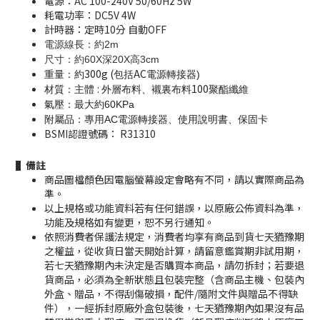
電源：AC 100-240V 50/60Hz 5W
耗電功率：DC5V 4W
計時器：定時10分 自動OFF
電源線長：約2m
尺寸：約60X深20X高3cm
300g (
AC
重量：約
包括
電源轉接器)
:
100
材質：主體
外層布料、襯裏布料
聚酯纖維
氣壓：最大約60KPa
附屬品：專用AC電源轉接器、使用說明書、保固卡
BSMI認證號碼： R31310
▌備註
商品圖檔顏色因電腦螢幕設定會略有不同，請以實際商品為
準。
以上規格或功能資料若有任何錯誤，以原廠公佈資料為準，
功能及規格如有變更，恕不另行通知。
依照消費者保護法規定，消費者均享有商品到貨七天猶豫期
之權益，從收貨日當天開始計算，請留意鑑賞期非試用期，
若七天猶豫期內未決定是否購買本商品，請勿拆封；若要退
貨商品，必須為全新狀態且包裝完整（含商品主機、包裝內
外盒、贈品，不得刮傷破損，配件/隨附文件與贈品不得缺
件），一經拆封原廠外盒包裝後，七天猶豫期內如果沒有品