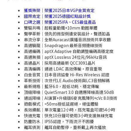
獲獎殊榮｜榮獲2025日本VGP金賞肯定
國際肯定｜榮獲2025德國紅點設計獎
口碑之選｜榮獲2025IFA、CES最佳產品
雙驅共鳴｜超輕量動鐵+10mm 動圈單體
聲學革新｜領先的微型側邊安裝設計，聲透如晶
串流分享｜全新Auracast廣播音訊技術共享收聽
高通驍龍｜Snapdragon 最新音頻連線技術
高通編碼｜aptX Adaptive 自動調整編碼高穩定度
高通無損｜aptX Lossless 24位元/96kHz音訊
高通晶片｜採用高通最新 QCC3091晶片
高清編碼｜通過 LDAC 高效傳輸，原音重現
白金音質｜日本音訊協會 Hi-Res Wireless 認證
革新技術｜次世代LE Audio技術與LC3音頻解碼
最新規格｜藍牙6.0，超低功耗、穩定傳輸
頂級降噪｜QuietSmart 3.0 自適應降噪高達 50dB
通話降噪｜AI演算+升級版6麥克風陣列+cVc 8.0技術
遊戲模式｜<50ms極低延遲絕，絕佳體驗
長效續航｜單次電量12小時，搭充電盒可達54小時
快速充電｜快充10分鐘可使用3小時支援無線充電
防塵防水｜IP55認證，下雨流汗不困擾
離耳偵測｜離耳自動暫停，重新戴上再次播放