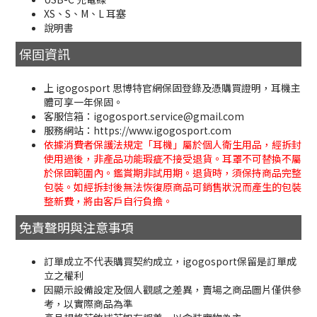
XS、S、M、L 耳塞
說明書
保固資訊
上 igogosport 思博特官網保固登錄及憑購買證明，耳機主
體可享一年保固。
客服信箱：igogosport.service@gmail.com
服務網站：https://www.igogosport.com
依據消費者保護法規定「耳機」屬於個人衛生用品，經拆封
使用過後，非產品功能瑕疵不接受退貨。耳罩不可替換不屬
於保固範圍內。鑑賞期非試用期。退貨時，須保持商品完整
包裝。如經拆封後無法恢復原商品可銷售狀況而產生的包裝
整新費，將由客戶自行負擔。
免責聲明與注意事項
訂單成立不代表購買契約成立，igogosport保留是訂單成
立之權利
因顯示設備設定及個人觀感之差異，賣場之商品圖片僅供參
考，以實際商品為準