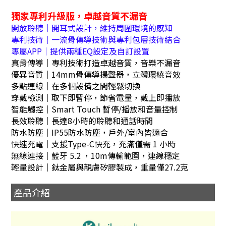
獨家專利升級版，卓越音質不漏音
開放聆聽｜開耳式設計，維持周圍環境的感知
專利技術｜一流骨傳導技術與專利包層技術結合
專屬APP｜提供兩種EQ設定及自訂設置
真骨傳導｜專利技術打造卓越音質，音樂不漏音
優異音質｜14mm骨傳導揚聲器，立體環繞音效
多點連線｜在多個設備之間輕鬆切換
穿戴檢測｜取下即暫停，節省電量，戴上即播放
智能觸控｜Smart Touch 暫停/播放和音量控制
長效聆聽｜長達8小時的聆聽和通話時間
防水防塵｜IP55防水防塵，戶外/室內皆適合
快速充電｜支援Type-C快充，充滿僅需 1 小時
無線連接｜藍牙 5.2 ，10m傳輸範圍，連線穩定
輕量設計｜鈦金屬與親膚矽膠製成，重量僅27.2克
產品介紹