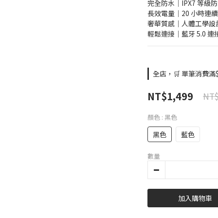
完全防水｜IPX7 等
長效電量｜20 小時連
奢華質感｜人體工學設
輕鬆連接｜藍牙 5.0 
全店，🛒 單筆消費滿$
NT$1,499
NT$
顏色
: 黑色
黑色
藍色
數量
加入購物車