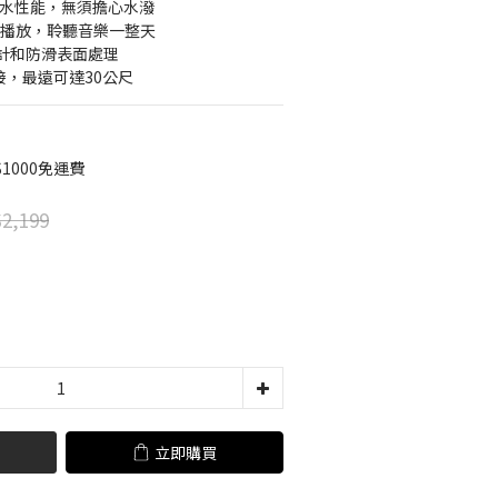
級防水性能，無須擔心水潑
續播放，聆聽音樂一整天
計和防滑表面處理
連接，最遠可達30公尺
1000免運費
2,199
立即購買