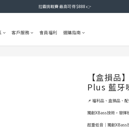
拉霸挑戰賽 最高可得 $888 👉
區
客戶服務
會員福利
選購指南
【盒損品】Tr
Plus 藍
📌 福利品、盒損品、
獨創XBass技術，發
超重低音｜獨創XBas