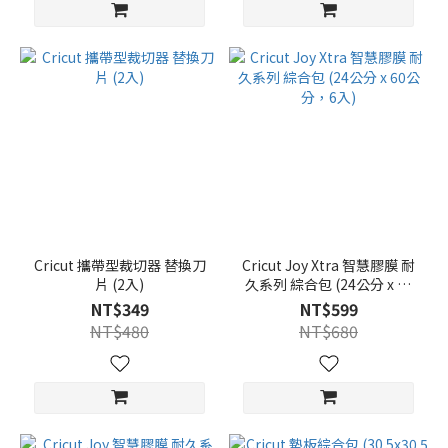
Cricut 攜帶型裁切器 替換刀
Cricut Joy Xtra 智慧膠膜 耐
片 (2入)
久系列 綜合包 (24公分 x 60
公分，6入)
NT$349
NT$599
NT$480
NT$680