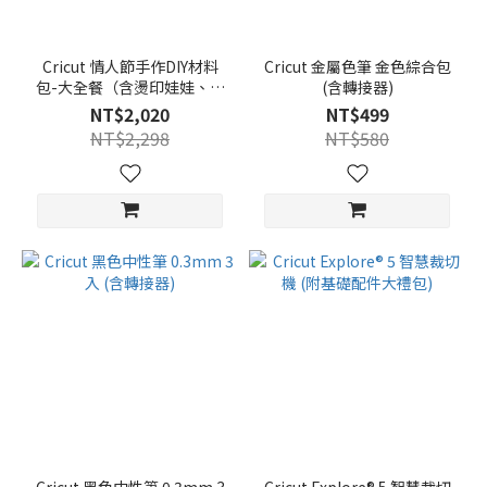
Cricut 情人節手作DIY材料
Cricut 金屬色筆 金色綜合包
包-大全餐（含燙印娃娃、燙
(含轉接器)
印包包、精緻火焰卡片、螢
NT$2,020
NT$499
光紀念杯＆包裝）
NT$2,298
NT$580