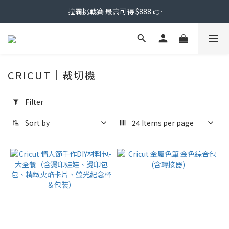
拉霸挑戰賽 最高可得 $888 👉
CRICUT｜裁切機
Apply
Filter
Filter
(0/20)
Sort by
24 Items per page
Price
Range
(NT$)
~