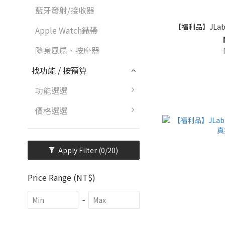
藍牙發射/接收器
【福利品】JLab
Apple Watch錶帶
隨身風扇、按摩器
找功能 / 按預算
功能選選
價格選選
Apply Filter
(0/20)
Price Range (NT$)
~