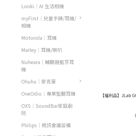
Looki｜AI 生活相機
myFirst｜兒童手錶/耳機/
相機
Motorola｜耳機
Marley｜耳機/喇叭
Nuheara｜輔聽器藍牙耳
機
Ohuhu｜麥克筆
OneOdio｜專業監聽耳機
【福利品】JLab G
OXS｜SoundBar家庭劇
院
Philips｜視訊會議設備