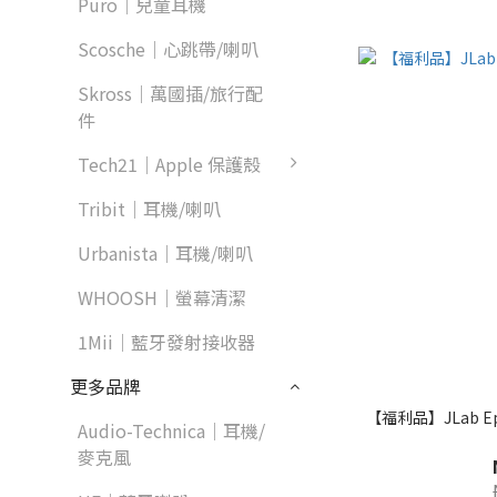
Puro｜兒童耳機
Scosche｜心跳帶/喇叭
Skross｜萬國插/旅行配
件
Tech21｜Apple 保護殼
Tribit｜耳機/喇叭
Urbanista｜耳機/喇叭
WHOOSH｜螢幕清潔
1Mii｜藍牙發射接收器
更多品牌
【福利品】JLab Ep
Audio-Technica｜耳機/
麥克風