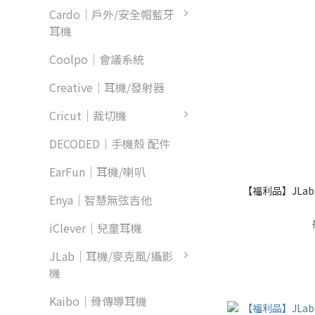
Cardo｜戶外/安全帽藍牙
耳機
Coolpo｜會議系統
Creative｜耳機/發射器
Cricut｜裁切機
DECODED｜手機殼 配件
EarFun｜耳機/喇叭
【福利品】JLab
Enya｜智慧無弦吉他
iClever｜兒童耳機
JLab｜耳機/麥克風/攝影
機
Kaibo｜骨傳導耳機