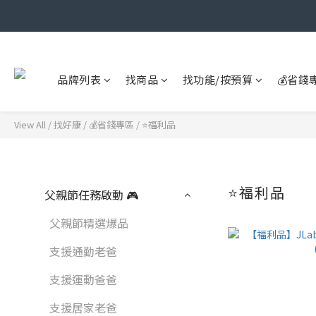
品牌列表
找商品
找功能/按預算
💰省錢
View All
/
找好康
/
💰省錢專區
/
⭐福利品
⭐福利品
父親節任務啟動 🎮
父親節精選爆品
支援通勤老爸
支援運動爸爸
支援居家老爸