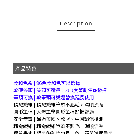
Description
產品特色
柔和色系 | 96色柔和色可以選擇
軟硬雙頭 | 雙頭可選擇，360度筆劃任你發揮
筆頭可換 | 軟筆頭可雙邊替換延長使用
精緻纖維 | 精緻纖維筆頭不起毛，滑順流暢
圓形筆桿 | 人體工學圓形筆桿好握舒適
安全無毒 | 通過美國、歐盟、中國環保檢測
精緻纖維 | 精緻纖維筆頭不起毛，滑順流暢
優質墨水 | 顏色飽和均勻易上色，簡單漸層疊色