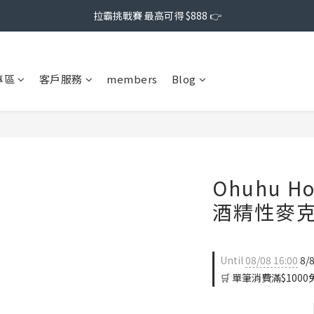
拉霸挑戰賽 最高可得 $888 👉
專區
客戶服務
members
Blog
Ohuhu H
酒精性麥克
Until
08/08 16:00
8/
🛒 單筆消費滿$1000免