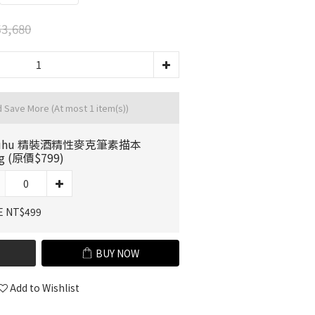
3,680
d Save More
(At most 1 item(s))
uhu 精裝酒精性麥克筆素描本
g (原價$799)
E NT$499
BUY NOW
Add to Wishlist