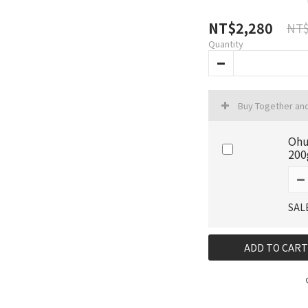
NT$2,280
NT$
Quantity
Buy Together an
Oh
200
SAL
ADD TO CART