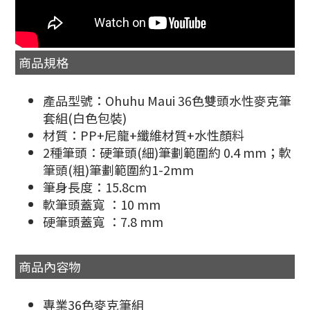
商品規格
產品型號：Ohuhu Maui 36色雙頭水性麥克筆
套組(白色包裝)
材質：PP+尼龍+纖維材質+水性顏料
2種筆頭：硬筆頭(細)筆劃範圍約 0.4 mm；軟
筆頭(粗)筆劃範圍約1-2mm
筆身長度：15.8cm
軟筆頭蓋寬 ：10 mm
硬筆頭蓋寬 ：7.8 mm
商品內容物
專業36色麥克筆組