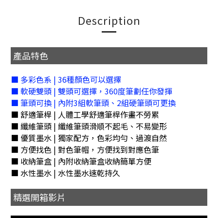
Description
產品特色
■ 多彩色系 | 36種顏色可以選擇
■ 軟硬雙頭 | 雙頭可選擇，360度筆劃任你發揮
■ 筆頭可換 | 內附3組軟筆頭、2組硬筆頭可更換
■ 舒適筆桿 | 人體工學舒適筆桿作畫不勞累
■ 纖維筆頭 | 纖維筆頭滑順不起毛、不易變形
■ 優質墨水 | 獨家配方，色彩均勻、過渡自然
■ 方便找色 | 對色筆帽，方便找到對應色筆
■ 收納筆盒 | 內附收納筆盒收納簡單方便
■ 水性墨水 | 水性墨水速乾持久
精選開箱影片