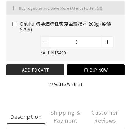
Buy Together and Save More
(At most 1 item(s))
Ohuhu 精裝酒精性麥克筆素描本 200g (原價
$799)
SALE NT$499
ADD TO CART
BUY NOW
Add to Wishlist
Shipping &
Customer
Description
Payment
Reviews