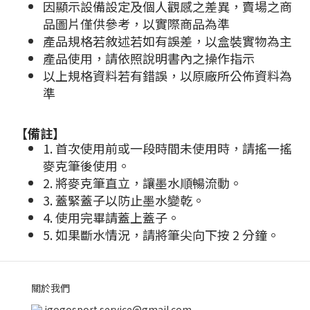
因顯示設備設定及個人觀感之差異，賣場之商
品圖片僅供參考，以實際商品為準
產品規格若敘述若如有誤差，以盒裝實物為主
產品使用，請依照說明書內之操作指示
以上規格資料若有錯誤，以原廠所公佈資料為
準
【備註】
1. 首次使用前或一段時間未使用時，請搖一搖
麥克筆後使用。
2. 將麥克筆直立，讓墨水順暢流動。
3. 蓋緊蓋子以防止墨水變乾。
4. 使用完畢請蓋上蓋子。
5. 如果斷水情況，請將筆尖向下按 2 分鐘。
關於我們
igogosport.service@gmail.com