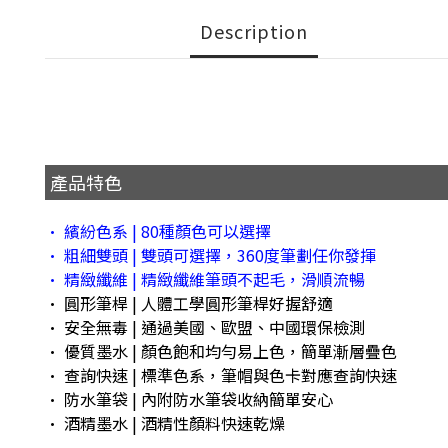
Description
產品特色
• 繽紛色系 | 80種顏色可以選擇
• 粗細雙頭 | 雙頭可選擇，360度筆劃任你發揮
• 精緻纖維 | 精緻纖維筆頭不起毛，滑順流暢
• 圓形筆桿 | 人體工學圓形筆桿好握舒適
• 安全無毒 | 通過美國、歐盟、中國環保檢測
• 優質墨水 | 顏色飽和均勻易上色，簡單漸層疊色
• 查詢快速 | 標準色系，筆帽與色卡對應查詢快速
• 防水筆袋 | 內附防水筆袋收納簡單安心
• 酒精墨水 | 酒精性顏料快速乾燥