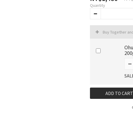
Quantity
Buy Together an
Oh
200
SAL
ADD TO CART