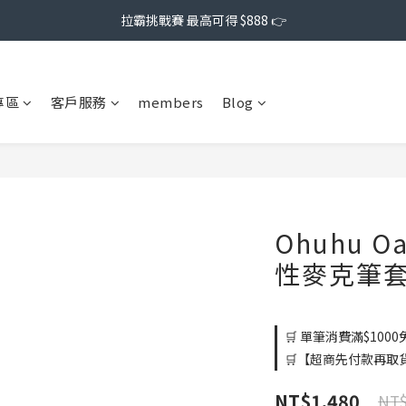
拉霸挑戰賽 最高可得 $888 👉
專區
客戶服務
members
Blog
Ohuhu 
性麥克筆
🛒 單筆消費滿$1000免
🛒【超商先付款再取貨】
NT$1,480
NT$