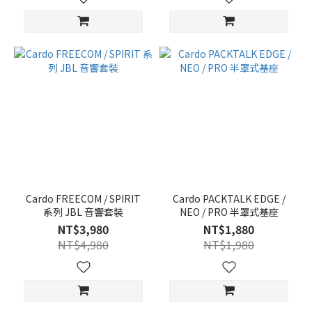
Cardo FREECOM / SPIRIT
Cardo PACKTALK EDGE /
系列 JBL 音響套裝
NEO / PRO 半罩式基座
NT$3,980
NT$1,880
NT$4,980
NT$1,980