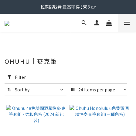
拉霸挑戰賽 最高可得 $888 👉
OHUHU｜麥克筆
Apply
Filter
Filter
(0/20)
Sort by
24 Items per page
Price
Range
(NT$)
~