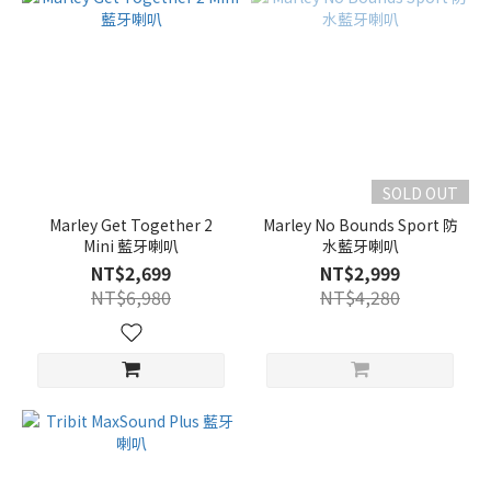
SOLD OUT
Marley Get Together 2
Marley No Bounds Sport 防
Mini 藍牙喇叭
水藍牙喇叭
NT$2,699
NT$2,999
NT$6,980
NT$4,280