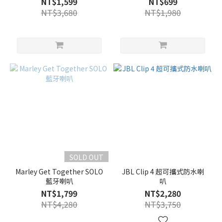
NT$1,599
NT$699
NT$3,680
NT$1,980
SOLD OUT
Marley Get Together SOLO
JBL Clip 4 超可攜式防水喇
藍牙喇叭
叭
NT$1,799
NT$2,280
NT$4,280
NT$3,750