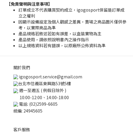
【免責聲明與注意事項】
訂單成立不代表購買契約成立，igogosport保留是訂單成
立之權利
因顯示設備設定及個人觀感之差異，賣場之商品圖片僅供參
考，以實際商品為準
產品規格若敘述若如有誤差，以盒裝實物為主
產品使用，請依照說明書內之操作指示
以上規格資料若有錯誤，以原廠所公佈資料為準
關於我們
igogosport.service@gmail.com
台北市信義區東興路53號5樓
週一至週五 ( 例假日除外 )
10:00-12:00、14:00-18:00
電話: (02)2599-6605
統編: 24945605
客戶服務