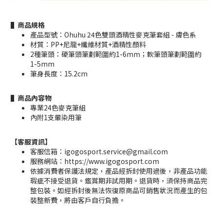
▌商品規格
產品型號：Ohuhu 24色雙頭酒精性麥克筆套組 - 膚色系
材質：PP+尼龍+纖維材質+酒精性顏料
2種筆頭：硬筆頭筆劃範圍約1-6mm；軟筆頭筆劃範圍約
1-5mm
筆身長度：15.2cm
▌商品內容物
專業24色麥克筆組
內附1支暈染用筆
【客服資訊】
客服信箱：igogosport.service@gmail.com
服務網站：https://www.igogosport.com
依據消費者保護法規定，產品經拆封使用過後，非產品功能
瑕疵不接受退貨。鑑賞期非試用期。退貨時，須保持商品完
整包裝。如經拆封後無法恢復原商品可銷售狀況而產生的包
裝整新費，將由客戶自行負擔。