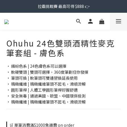
拉霸挑戰賽 最高可得 $888 👉
Ohuhu 24色雙頭酒精性麥克
筆套組 - 膚色系
• 繽紛色系 | 24色膚色系可以選擇
• 軟硬雙頭 | 雙頭可選擇，360度筆劃任你發揮
• 筆頭可換 | 軟筆頭可雙邊替換延長使用
• 精緻纖維 | 精緻纖維筆頭不起毛，滑順流暢
• 圓形筆桿 | 人體工學圓形筆桿好握舒適
• 安全無毒 | 通過美國、歐盟、中國環保檢測
• 精緻纖維 | 精緻纖維筆頭不起毛，滑順流暢
🛒 單筆消費滿$1000免運費 on order