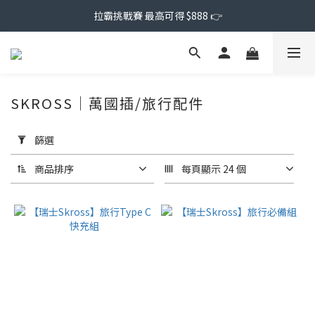
拉霸挑戰賽 最高可得 $888 👉
SKROSS｜萬國插/旅行配件
套
用
篩選
篩
選
商品排序
每頁顯示 24 個
(0/20)
價格
(NT$)
~