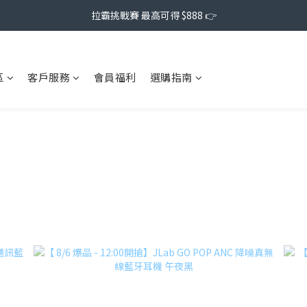
拉霸挑戰賽 最高可得 $888 👉
區
客戶服務
會員福利
選購指南