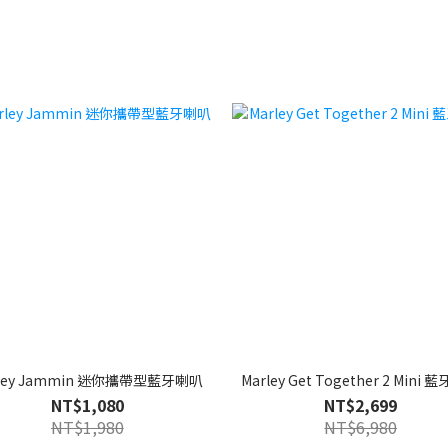
rley Jammin 迷你攜帶型藍牙喇叭
Marley Get Together 2 Mini
NT$1,080
NT$2,699
NT$1,980
NT$6,980