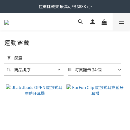
拉霸挑戰賽 最高可得 $888 👉
運動穿戴
套
用
篩選
篩
選
商品排序
每頁顯示 24 個
(0/20)
價格
(NT$)
~