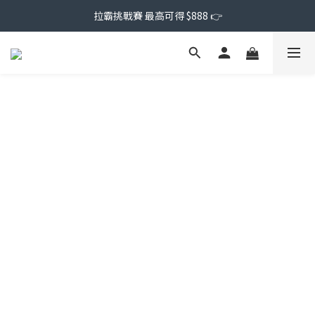
拉霸挑戰賽 最高可得 $888 👉