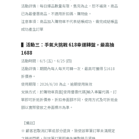
活動詳情：每日爆品數量有限，售完為止，恕不補貨。商品
已為最優惠商品，不適用折扣碼、購物金。
注意事項：商品加入購物車不代表結帳成功，需完成結帳且
成功產生訂單
▌活動三：手氣大挑戰 618幸運轉盤，最高抽
1688
活動時間：6/5 (五) ~ 6/25 (四)
活動詳情：期間內每人每天可轉一次，最高可獲得 $1618
折價券。
使用期限：2026/6/30 為止，逾期使用無效
兌換方式：於購物車頁面[使用優惠代碼]輸入專屬代碼，訂
單即可折抵折價券，折扣券面額不同，使用方式及可折抵金
額以實際發放之券面標示為準。
【備註】
※ 顧客若取消訂單或部分退貨，致使該單筆訂單未滿規定
之贈送門檻，則該筆訂單即喪失獲取贈品資格