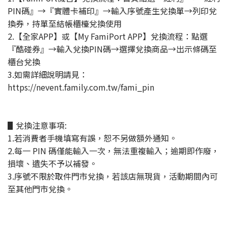
PIN碼』→『實體卡補印』→輸入序號產生兌換單→列印兌
換券，持單至結帳櫃檯兌換使用
2.【全家APP】或【My FamiPort APP】兌換流程：點選
『酷碰券』→輸入兌換PIN碼→選擇兌換商品→出示條碼至
櫃台兌換
3.如需詳細說明請見：
https://nevent.family.com.tw/fami_pin
▋兌換注意事項:
1.若消費者手機填寫有誤，恕不另做額外通知。
2.每一 PIN 碼僅能輸入一次，無法重複輸入；逾期即作廢，
損壞、遺失不予以補發。
3.序號不限於取件門市兌換，若該店無現貨，活動期間內可
至其他門市兌換。