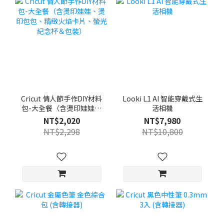
Cricut 情人節手作DIY材料
Looki L1 AI 智能穿戴式生
包-大全餐（含燙印娃娃、
活相機
燙印包包、精緻火焰卡
NT$2,020
NT$7,980
片、螢光紀念杯＆包裝）
NT$2,298
NT$10,800