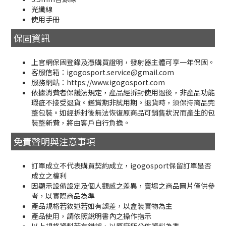
光纖線
使用手冊
保固資訊
上官網保固登錄及憑購買證明，發射器主體可享一年保固。
客服信箱：igogosport.service@gmail.com
服務網站：https://www.igogosport.com
依據消費者保護法規定，產品經拆封使用過後，非產品功能
瑕疵不接受退貨。鑑賞期非試用期。退貨時，須保持商品完
整包裝。如經拆封後無法恢復原商品可銷售狀況而產生的包
裝整新費，將由客戶自行負擔。
免責聲明與注意事項
訂單成立不代表購買契約成立，igogosport保留訂單是否
成立之權利
因顯示設備設定及個人觀感之差異，賣場之商品圖片僅供參
考，以實際商品為準
產品規格若敘述若如有誤差，以盒裝實物為主
產品使用，請依照說明書內之操作指示