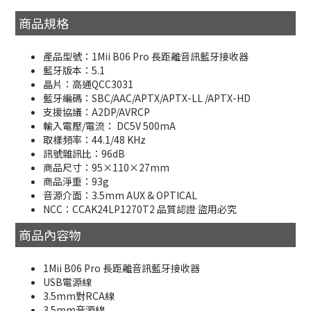
商品規格
產品型號：1Mii B06 Pro 長距離音訊藍牙接收器
藍牙版本：5.1
晶片：高通QCC3031
藍牙編碼：SBC/AAC/APTX/APTX-LL /APTX-HD
支援協議：A2DP/AVRCP
輸入電壓/電流： DC5V 500mA
取樣頻率：44.1/48 KHz
訊號雜訊比：96dB
商品尺寸：95×110×27mm
商品淨重：93g
音源介面：3.5mm AUX & OPTICAL
NCC：CCAK24LP1270T2 品質認證 盜用必究
商品內容物
1Mii B06 Pro 長距離音訊藍牙接收器
USB電源線
3.5mm對RCA線
3.5mm音源線