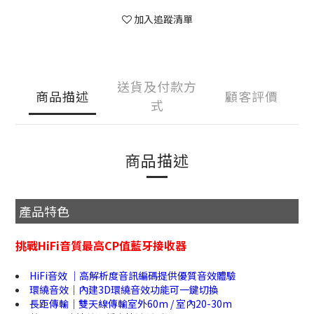
加入追蹤清單
送貨及付款方
商品描述
顧客評價
式
商品描述
產品特色
挑戰HiFi音質最高CP值藍牙接收器
HiFi音效 ｜高解析度音訊編碼提供優質音效體驗
環繞音效｜內建3D環繞音效功能可一鍵切換
長距傳輸｜雙天線傳輸室外60m / 室內20-30m