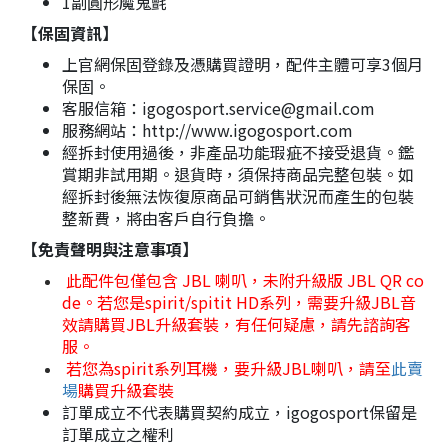
1副圓形魔鬼氈
【保固資訊】
上官網保固登錄及憑購買證明，配件主體可享3個月
保固。
客服信箱：igogosport.service@gmail.com
服務網站：http://www.igogosport.com
經拆封使用過後，非產品功能瑕疵不接受退貨。鑑
賞期非試用期。退貨時，須保持商品完整包裝。如
經拆封後無法恢復原商品可銷售狀況而產生的包裝
整新費，將由客戶自行負擔。
【免責聲明與注意事項】
此配件包僅包含 JBL 喇叭，未附升級版 JBL QR co
de。若您是spirit/spitit HD系列，需要升級JBL音
效請購買JBL升級套裝，有任何疑慮，請先諮詢客
服。
若您為spirit系列耳機，要升級JBL喇叭，請至
此賣
場
購買升級套裝
訂單成立不代表購買契約成立，igogosport保留是
訂單成立之權利