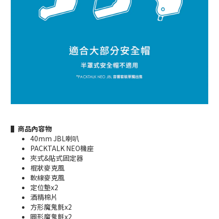
▌商品內容物
40mm JBL喇叭
PACKTALK NEO機座
夾式&貼式固定器
棍狀麥克風
軟線麥克風
定位墊x2
酒精棉片
方形魔鬼氈x2
圓形魔鬼氈x2