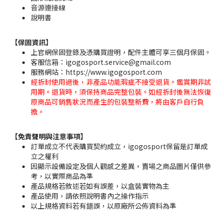
音源連接線
說明書
【保固資訊】
上官網保固登錄及憑購買證明，配件主體可享三個月保固。
客服信箱：igogosport.service@gmail.com
服務網站：https://www.igogosport.com
經拆封使用過後，非產品功能瑕疵不接受退貨。鑑賞期非試
用期。退貨時，須保持商品完整包裝。如經拆封後無法恢復
原商品可銷售狀況而產生的包裝整新費，將由客戶自行負
擔。
【免責聲明與注意事項】
訂單成立不代表購買契約成立，igogosport保留是訂單成
立之權利
因顯示設備設定及個人觀感之差異，賣場之商品圖片僅供參
考，以實際商品為準
產品規格若敘述若如有誤差，以盒裝實物為主
產品使用，請依照說明書內之操作指示
以上規格資料若有錯誤，以原廠所公佈資料為準