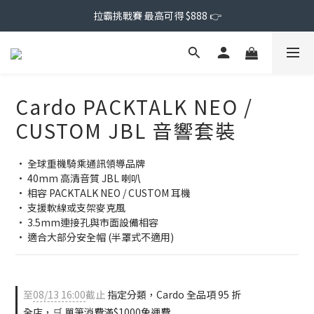
拉霸挑戰賽 最高可得 $888 👉
Cardo PACKTALK NEO /
CUSTOM JBL 音響套裝
• 全球重機騎乘通訊領導品牌
• 40mm 高清音質 JBL 喇叭
• 相容 PACKTALK NEO / CUSTOM 耳機
• 支援軟線或支架麥克風
• 3.5mm連接孔與市面設備相容
• 適合大部分安全帽 (半罩式不適用)
至
08/13 16:00
截止
指定分類，Cardo 全品項 95 折
全店，🛒 單筆消費滿$1000免運費