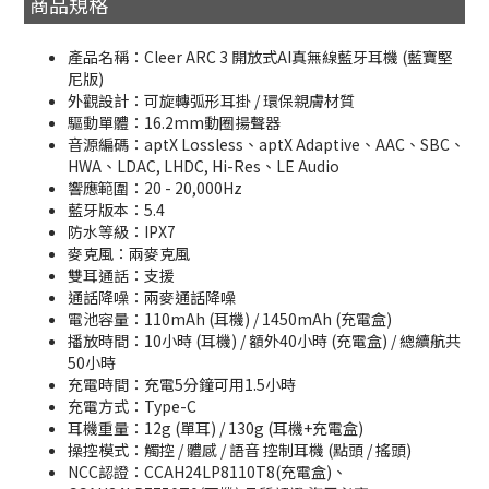
商品規格
產品名稱：Cleer ARC 3 開放式AI真無線藍牙耳機 (藍寶堅
尼版)
外觀設計：可旋轉弧形耳掛 / 環保親膚材質
驅動單體：16.2mm動圈揚聲器
音源編碼：aptX Lossless、aptX Adaptive、AAC、SBC、
HWA、LDAC, LHDC, Hi-Res、LE Audio
響應範圍：20 - 20,000Hz
藍牙版本：5.4
防水等級：IPX7
麥克風：兩麥克風
雙耳通話：支援
通話降噪：兩麥通話降噪
電池容量：110mAh (耳機) / 1450mAh (充電盒)
播放時間：10小時 (耳機) / 額外40小時 (充電盒) / 總續航共
50小時
充電時間：充電5分鐘可用1.5小時
充電方式：Type-C
耳機重量：12g (單耳) / 130g (耳機+充電盒)
操控模式：觸控 / 體感 / 語音 控制耳機 (點頭 / 搖頭)
NCC認證：CCAH24LP8110T8(充電盒)、