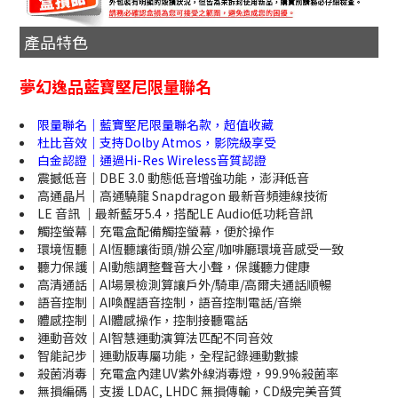
產品特色
夢幻逸品藍寶堅尼限量聯名
限量聯名｜藍寶堅尼限量聯名款，超值收藏
杜比音效｜支持Dolby Atmos，影院級享受
白金認證｜通過Hi-Res Wireless音質認證
震撼低音｜DBE 3.0 動態低音增強功能，澎湃低音
高通晶片｜高通驍龍 Snapdragon 最新音頻連線技術
LE 音訊 ｜最新藍牙5.4，搭配LE Audio低功耗音訊
觸控螢幕｜充電盒配備觸控螢幕，便於操作
環境恆聽｜AI恆聽讓街頭/辦公室/咖啡廳環境音感受一致
聽力保護｜AI動態調整聲音大小聲，保護聽力健康
高清通話｜AI場景檢測算讓戶外/騎車/高爾夫通話順暢
語音控制｜AI喚醒語音控制，語音控制電話/音樂
體感控制｜AI體感操作，控制接聽電話
運動音效｜AI智慧運動演算法匹配不同音效
智能記步｜運動版專屬功能，全程記錄運動數據
殺菌消毒｜充電盒內建UV紫外線消毒燈，99.9%殺菌率
無損編碼｜支援 LDAC, LHDC 無損傳輸，CD級完美音質