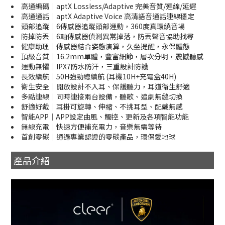
高通編碼｜aptX Lossless/Adaptive 完美音質/連線/延遲
高通通話｜aptX Adaptive Voice 高清語音通話連線穩定
頭部追蹤｜6傳感器追蹤頭部運動，360度真環繞音場
防掉防丟｜6軸傳感器偵測異常掉落，防丟聲音協助找尋
健康助理｜傳感器結合姿態演算，久坐提醒，永保體態
頂級音質｜16.2mm單體，豐富細節，層次分明，震撼聽感
運動無懼｜IPX7防水防汗，三重設計防護
長效續航｜50H強勁總續航 (耳機10H+充電盒40H)
衛生安全｜開放設計不入耳、保護聽力，耳道衛生舒適
多點連線｜同時連接兩台設備，聽歌、追劇無縫切換
舒適好戴｜耳掛可旋轉、伸縮、不挑耳型、配戴無感
智能APP｜APP設定曲風、觸控、更新及各項智能功能
無線充電｜快速方便補充電力，音樂無需等待
首創零碳｜通過專業認證的零碳產品，環保愛地球
產品介紹