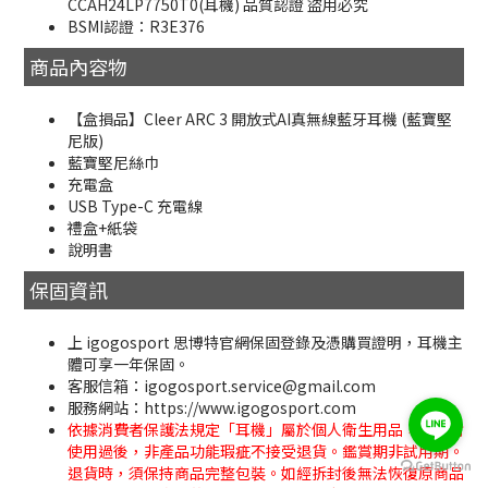
CCAH24LP7750T0(耳機) 品質認證 盜用必究
BSMI認證：R3E376
商品內容物
【盒損品】Cleer ARC 3 開放式AI真無線藍牙耳機 (藍寶堅
尼版)
藍寶堅尼絲巾
充電盒
USB Type-C 充電線
禮盒+紙袋
說明書
保固資訊
上 igogosport 思博特官網保固登錄及憑購買證明，耳機主
體可享一年保固。
客服信箱：igogosport.service@gmail.com
服務網站：https://www.igogosport.com
依據消費者保護法規定「耳機」屬於個人衛生用品，經拆封
使用過後，非產品功能瑕疵不接受退貨。鑑賞期非試用期。
立即購買
退貨時，須保持商品完整包裝。如經拆封後無法恢復原商品