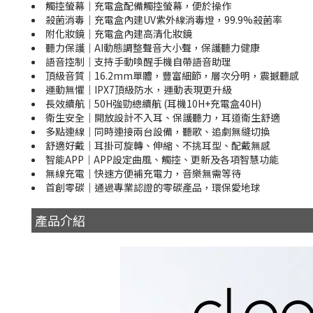
觸控螢幕｜充電盒配備觸控螢幕，便於操作
殺菌消毒｜充電盒內建UV紫外線消毒燈，99.9%殺菌率
附化妝鏡｜充電盒內建高清化妝鏡
聽力保護｜AI動態調整聲音大小聲，保護聽力健康
語音控制｜支持手動喚醒手機自帶語音助理
頂級音質｜16.2mm單體，豐富細節，層次分明，震撼聽感
運動無懼｜IPX7頂級防水，運動表現更升級
長效續航｜50H強勁總續航 (耳機10H+充電盒40H)
衛生安全｜開放設計不入耳、保護聽力，耳道衛生舒適
多點連線｜同時連接兩台設備，聽歌、追劇無縫切換
舒適好戴｜耳掛可旋轉、伸縮、不挑耳型、配戴無感
智能APP｜APP設定曲風、觸控、更新及各項智慧功能
無線充電｜快速方便補充電力，音樂無需等待
首創零碳｜通過專業認證的零碳產品，環保愛地球
產品介紹