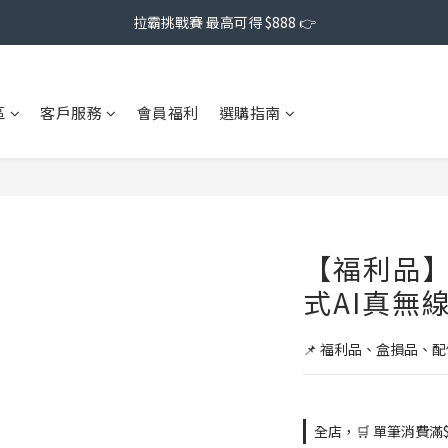
拉霸挑戰賽 最高可得 $888 👉
區
客戶服務
會員福利
選購指南
【福利品】Cl
式AI真無線
📌 福利品、盒損品、
全店，🛒 單筆消費滿$