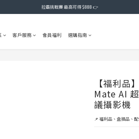
拉霸挑戰賽 最高可得 $888 👉
區
客戶服務
會員福利
選購指南
【福利品】C
Mate A
議攝影機
📌 福利品、盒損品、