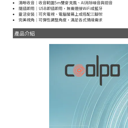
清晰收音｜收音範圍5m雙麥克風、AI消除噪音與迴音
隨插即用｜USB即插即用，無需連接WiFi或藍牙
靈活安裝｜可夾電視、電腦螢幕上或搭配三腳架
完美視角｜可彈性調整角度，滿足各式情境需求
產品介紹