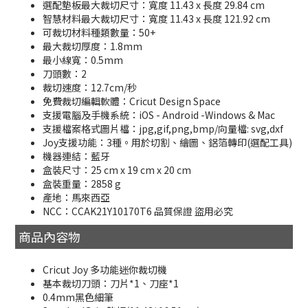
選配墊板最大裁切尺寸：寬度 11.43 x 長度 29.84 cm
智慧材料最大裁切尺寸：寬度 11.43 x 長度 121.92 cm
可裁切材料種類數量：50+
最大裁切厚度：1.8mm
最小線寬：0.5mm
刀頭數：2
裁切速度：12.7cm/秒
免費裁切編輯軟體：Cricut Design Space
支援電腦及手機系統：iOS - Android -Windows & Mac
支援檔案格式圖片檔：jpg,gif,png,bmp/向量檔: svg,dxf
Joy支援功能：3種。用於切割、繪圖、鋁箔轉印(選配工具)
機器連結：藍牙
盒裝尺寸：25 cm x 19 cm x 20 cm
盒裝重量：2858 g
產地：馬來西亞
NCC：CCAK21Y10170T6 品質保證 盜用必究
商品內容物
Cricut Joy 多功能迷你裁切機
基本裁切刀頭：刀片*1、刀座*1
0.4mm黑色細筆