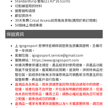
StandardGrip 墊板(11.43*16.51cm)
切割練習用的材料
變壓器和插頭
歡迎資訊卡
30天免費 Cricut Access試用會員資格(適用於新訂閱者)
50個線上現成專案
保固資訊
上 igogosport 思博特官網保固登錄及憑購買證明，主機可
享一年保固。
客服信箱：igogosport.service@gmail.com
服務網站：https://www.igogosport.com
依據消費者保護法規定，產品經拆封使用過後，非產品功能
瑕疵不接受退貨。鑑賞期非試用期。退貨時，須保持商品完
整包裝。如經拆封後無法恢復原商品可銷售狀況而產生的包
裝整新費，將由客戶自行負擔。
盒損品為全新品，其來源通常是因物流配送過程中的擠壓、
碰撞，或者包裝不良所致。外包裝有明顯的毀損狀況，但皆
為未拆封使用新品。購買之前，請務必確認盒損為您可接受
之範圍，避免造成您的困擾。
盒損品一樣享有專業保固服務以及七天鑑賞期保障，請您放