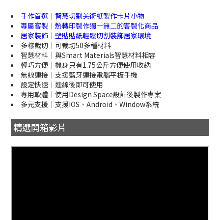
手作首選｜智慧切割美術紙製作卡片小物
專屬客製｜熱轉印製作獨一無二的客製化商品
居家裝飾｜壁貼貼紙輕鬆切割裝飾居家環境
多樣裁切｜可裁切50多種材料
智慧材料｜與Smart Materials智慧材料相容
輕巧方便｜機身只有1.75公斤方便使用收納
無線連接｜支援藍牙連接電腦平板手機
設定快速｜連線後即可使用
專用軟體｜使用Design Space設計後製作專案
多元支援｜支援IOS、Android、Window系統
精選開箱影片