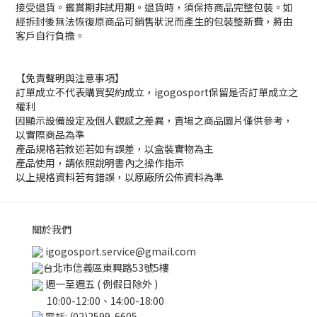
接受退貨。鑑賞期非試用期。退貨時，須保持商品完整包裝。如
經拆封後無法恢復原商品可銷售狀況而產生的包裝整新費，將由
客戶自行負擔。
【免責聲明與注意事項】
訂單成立不代表購買契約成立，igogosport保留是否訂單成立之
權利
因顯示設備設定及個人觀感之差異，賣場之商品圖片僅供參考，
以實際商品為準
產品規格若敘述若如有誤差，以盒裝實物為主
產品使用，請依照說明書內之操作指示
以上規格資料若有錯誤，以原廠所公佈資料為準
關於我們
igogosport.service@gmail.com
台北市信義區東興路53號5樓
週一至週五 ( 例假日除外 )
10:00-12:00、14:00-18:00
電話: (02)2599-6605