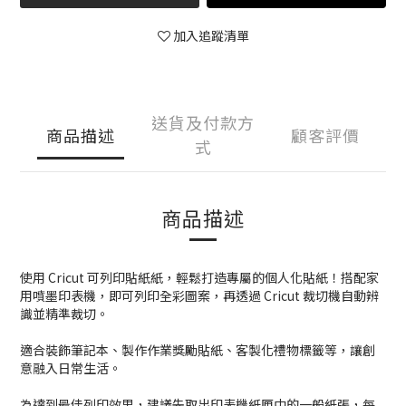
加入追蹤清單
送貨及付款方
商品描述
顧客評價
式
商品描述
使用 Cricut 可列印貼紙紙，輕鬆打造專屬的個人化貼紙！搭配家
用噴墨印表機，即可列印全彩圖案，再透過 Cricut 裁切機自動辨
識並精準裁切。
適合裝飾筆記本、製作作業獎勵貼紙、客製化禮物標籤等，讓創
意融入日常生活。
為達到最佳列印效果，建議先取出印表機紙匣中的一般紙張，每