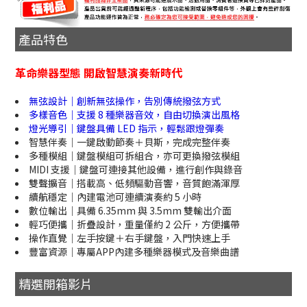
產品特色
革命樂器型態 開啟智慧演奏新時代
無弦設計｜創新無弦操作，告別傳統撥弦方式
多樣音色｜支援 8 種樂器音效，自由切換演出風格
燈光導引｜鍵盤具備 LED 指示，輕鬆跟燈彈奏
智慧伴奏｜一鍵啟動節奏＋貝斯，完成完整伴奏
多種模組｜鍵盤模組可拆組合，亦可更換撥弦模組
MIDI 支援｜鍵盤可連接其他設備，進行創作與錄音
雙聲擴音｜搭載高、低頻驅動音響，音質飽滿渾厚
續航穩定｜內建電池可連續演奏約 5 小時
數位輸出｜具備 6.35mm 與 3.5mm 雙輸出介面
輕巧便攜｜折疊設計，重量僅約 2 公斤，方便攜帶
操作直覺｜左手按鍵＋右手鍵盤，入門快速上手
豐富資源｜專屬APP內建多種樂器模式及音樂曲譜
精選開箱影片