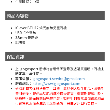
生產國家：中國
商品內容物
iClever BTH12 炫光無線兒童耳機
USB-C充電線
3.5mm 音源線
說明書
保固資訊
上 igogosport 思博特官網保固登錄及憑購買證明，耳機主
體可享一年保固。
客服信箱：
igogosport.service@gmail.com
服務網站：
https://www.igogosport.com
依據消費者保護法規定「耳機」屬於個人衛生用品，經拆封
使用過後，非產品功能瑕疵不接受退貨。鑑賞期非試用期。
退貨時，須保持商品完整包裝。如經拆封後無法恢復原商品
可銷售狀況而產生的包裝整新費，將由客戶自行負擔。