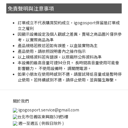
免責聲明與注意事項
訂單成立不代表購買契約成立，igogosport保留是訂單成
立之權利
因顯示設備設定及個人觀感之差異，賣場之商品圖片僅供參
考，以實際商品為準
產品規格若敘述若如有誤差，以盒裝實物為主
產品使用，請依照說明書內之操作指示
以上規格資料若有錯誤，以原廠所公佈資料為準
本設備的最高音量可達94分貝。 長時間高音量使用可能會
影響聽力。 不使用設備時， 諝關閉電源。
如果小朋友在使用時感到不適，請嘗試降低音量或是暫時停
止使用。若持續感到不適，請停止使用，並與醫生聯繫。
關於我們
igogosport.service@gmail.com
台北市信義區東興路53號5樓
週一至週五 ( 例假日除外 )