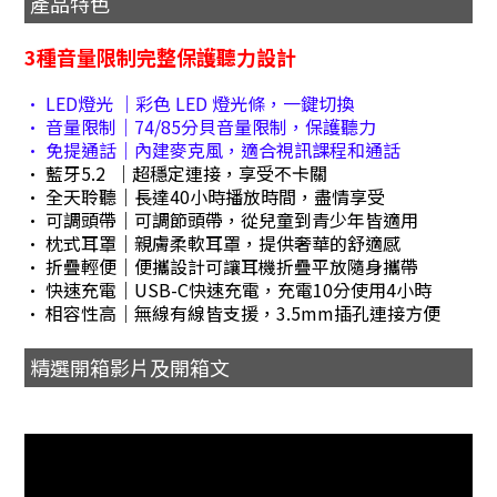
產品特色
3種音量限制完整保護聽力設計
• LED燈光 ｜彩色 LED 燈光條，一鍵切換
• 音量限制｜74/85分貝音量限制，保護聽力
• 免提通話｜內建麥克風，適合視訊課程和通話
• 藍牙5.2 ｜超穩定連接，享受不卡關
• 全天聆聽｜長達40小時播放時間，盡情享受
• 可調頭帶｜可調節頭帶，從兒童到青少年皆適用
• 枕式耳罩｜親膚柔軟耳罩，提供奢華的舒適感
• 折疊輕便｜便攜設計可讓耳機折疊平放隨身攜帶
• 快速充電｜USB-C快速充電，充電10分使用4小時
• 相容性高｜無線有線皆支援，3.5mm插孔連接方便
精選開箱影片及開箱文