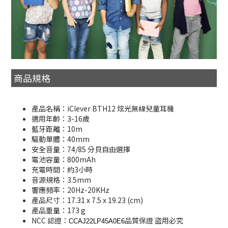
商品規格
產品名稱：iClever BTH12 炫光無線兒童耳機
適用年齡：3-16歲
藍牙距離：10m
驅動單體：40mm
安全音量：74/85 分貝自由選擇
電池容量：800mAh
充電時間：約3小時
音源規格：3.5mm
響應頻率：20Hz-20KHz
產品尺寸：17.31 x 7.5 x 19.23 (cm)
產品重量：173 g
NCC 認證：
品質保證 盜用必究
CCAJ22LP45A0E6