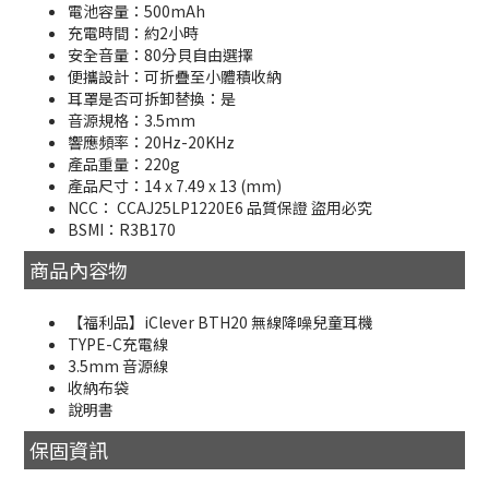
電池容量：500mAh
充電時間：約2小時
安全音量：80分貝自由選擇
便攜設計：可折疊至小體積收納
耳罩是否可拆卸替換：是
音源規格：3.5mm
響應頻率：20Hz-20KHz
產品重量：220g
產品尺寸：14 x 7.49 x 13 (mm)
NCC： CCAJ25LP1220E6 品質保證 盜用必究
BSMI：R3B170
商品內容物
【福利品】iClever BTH20 無線降噪兒童耳機
TYPE-C充電線
3.5mm 音源線
收納布袋
說明書
保固資訊