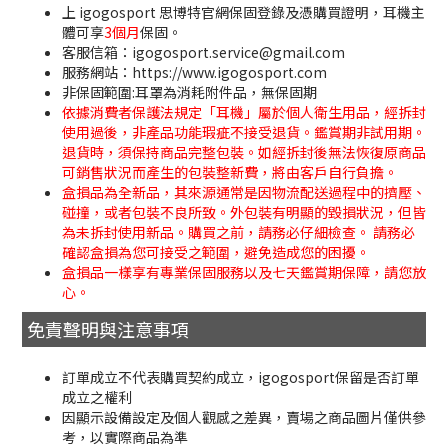
上 igogosport 思博特官網保固登錄及憑購買證明，耳機主
體可享
3個月
保固。
客服信箱：igogosport.service@gmail.com
服務網站：https://www.igogosport.com
非保固範圍:耳罩為消耗附件品，無保固期
依據消費者保護法規定「耳機」屬於個人衛生用品，經拆封
使用過後，非產品功能瑕疵不接受退貨。鑑賞期非試用期。
退貨時，須保持商品完整包裝。如經拆封後無法恢復原商品
可銷售狀況而產生的包裝整新費，將由客戶自行負擔。
盒損品為全新品，其來源通常是因物流配送過程中的擠壓、
碰撞，或者包裝不良所致。外包裝有明顯的毀損狀況，但皆
為未拆封使用新品。購買之前，請務必仔細檢查。 請務必
確認盒損為您可接受之範圍，避免造成您的困擾。
盒損品一樣享有專業保固服務以及七天鑑賞期保障，請您放
心。
免責聲明與注意事項
訂單成立不代表購買契約成立，igogosport保留是否訂單
成立之權利
因顯示設備設定及個人觀感之差異，賣場之商品圖片僅供參
考，以實際商品為準