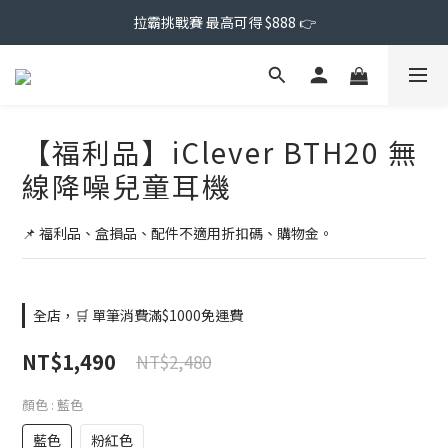
拉霸挑戰賽 最高可得 $888 👉
【福利品】iClever BTH20 無
線降噪兒童耳機
📌 福利品、盒損品、配件不適用折扣碼、購物金。
全店，🛒 單筆消費滿$1000免運費
NT$1,490
NT$2,480
顏色
: 藍色
藍色
粉紅色