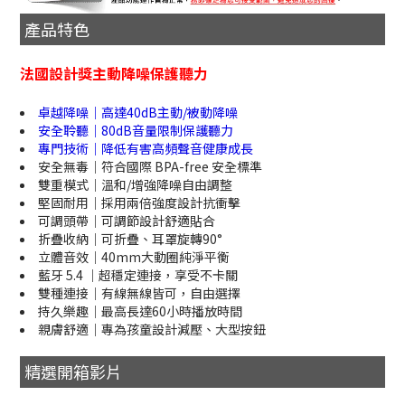
產品特色
法國設計獎主動降噪保護聽力
卓越降噪｜高達40dB主動/被動降噪
安全聆聽｜80dB音量限制保護聽力
專門技術｜降低有害高頻聲音健康成長
安全無毒｜符合國際 BPA-free 安全標準
雙重模式｜溫和/增強降噪自由調整
堅固耐用｜採用兩倍強度設計抗衝擊
可調頭帶｜可調節設計舒適貼合
折疊收納｜可折疊、耳罩旋轉90°
立體音效｜40mm大動圈純淨平衡
藍牙 5.4 ｜超穩定連接，享受不卡關
雙種連接｜有線無線皆可，自由選擇
持久樂趣｜最高長達60小時播放時間
親膚舒適｜專為孩童設計減壓、大型按鈕
精選開箱影片