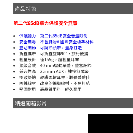
產品特色
第二代85dB聽力保護安全無毒
保護聽力｜第二代85dB安全音量限制
安全無毒｜不含雙酚A 國際安全標準材料
靈活調節｜可調節頭帶，量身打造
折疊攜帶｜可折疊旋轉90°，旅行便攜
輕量設計｜僅155g，超輕量耳罩
頂級音效｜40 mm驅動單體，豐富細節
兼容性高｜3.5 mm AUX，連接無障礙
極致舒適｜親膚柔軟耳罩，聆聽體驗佳
防纏線材｜改良的編織線材，不易打結
堅固耐用｜高品質用料，經久耐用
精選開箱影片