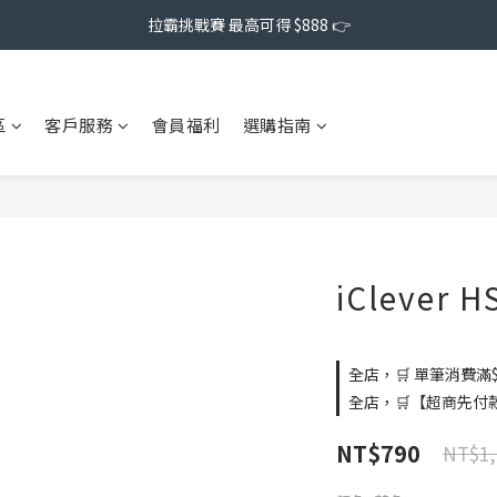
拉霸挑戰賽 最高可得 $888 👉
區
客戶服務
會員福利
選購指南
iClever
全店，🛒 單筆消費滿$
全店，🛒【超商先付
NT$790
NT$1,