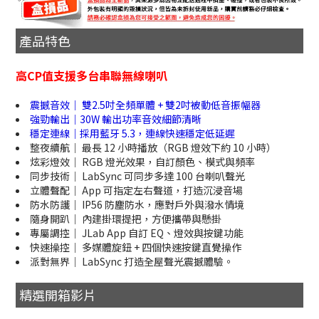
產品特色
高CP值支援多台串聯無線喇叭
震撼音效｜ 雙2.5吋全頻單體 + 雙2吋被動低音振幅器
強勁輸出｜30W 輸出功率音效細節清晰
穩定連線｜採用藍牙 5.3，連線快速穩定低延遲
整夜續航｜ 最長 12 小時播放（RGB 燈效下約 10 小時）
炫彩燈效｜ RGB 燈光效果，自訂顏色、模式與頻率
同步技術｜ LabSync 可同步多達 100 台喇叭聲光
立體聲配｜ App 可指定左右聲道，打造沉浸音場
防水防護｜ IP56 防塵防水，應對戶外與潑水情境
隨身開趴｜ 內建掛環提把，方便攜帶與懸掛
專屬調控｜ JLab App 自訂 EQ、燈效與按鍵功能
快速操控｜ 多媒體旋鈕 + 四個快速按鍵直覺操作
派對無界｜ LabSync 打造全屋聲光震撼體驗。
精選開箱影片