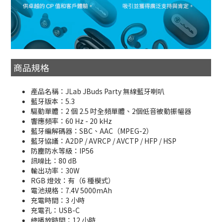
商品規格
產品名稱：JLab JBuds Party 無線藍牙喇叭
藍牙版本：5.3
驅動單體：2 個 2.5 吋全頻單體、2個低音被動振幅器
響應頻率：60 Hz - 20 kHz
藍牙編解碼器：SBC、AAC（MPEG-2）
藍牙協議：A2DP / AVRCP / AVCTP / HFP / HSP
防塵防水等級：IP56
訊噪比：80 dB
輸出功率：30W
RGB 燈效：有（6 種模式）
電池規格：7.4V 5000mAh
充電時間：3 小時
充電孔：USB-C
總播放時間：12 小時