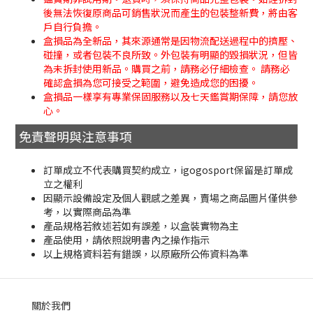
後無法恢復原商品可銷售狀況而產生的包裝整新費，將由客
戶自行負擔。
盒損品為全新品，其來源通常是因物流配送過程中的擠壓、
碰撞，或者包裝不良所致。外包裝有明顯的毀損狀況，但皆
為未拆封使用新品。購買之前，請務必仔細檢查。 請務必
確認盒損為您可接受之範圍，避免造成您的困擾。
盒損品一樣享有專業保固服務以及七天鑑賞期保障，請您放
心。
免責聲明與注意事項
訂單成立不代表購買契約成立，igogosport保留是訂單成
立之權利
因顯示設備設定及個人觀感之差異，賣場之商品圖片僅供參
考，以實際商品為準
產品規格若敘述若如有誤差，以盒裝實物為主
產品使用，請依照說明書內之操作指示
以上規格資料若有錯誤，以原廠所公佈資料為準
關於我們