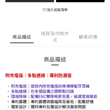
加入追蹤清單
送貨及付款方
商品描述
顧客評價
式
商品描述
附充電座｜多點連線｜專利防漏音
• 附充電座｜首款內附充電座的骨傳導藍牙耳機
• 多點連線｜在多個設備之間輕鬆切換
• 環境降噪｜配備ENC雙降噪麥克風，過濾環境雜音
• 專利震體｜專利震體將震幅降至最低，配戴舒適
• 獨家設計｜獨特專利包覆設計解決漏音問題