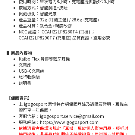
使用時間：單次電力8小時，充電座提供額外20小時
按鍵方式：智能觸控+按鈕
佩戴檢測：智能光感
產品重量：32g (耳機主體) / 28.6g (充電座)
產品材質：鈦合金+親膚矽膠
NCC 認證： CCAH22LP8280T4 (耳機) ；
CCAH22LP8290T7 (充電座) 品質保證，盜用必究
▌商品內容物
Kaibo Flex 骨傳導藍牙耳機
充電座
USB-C充電線
旅行收納袋
說明書
【保固資訊】
上 igogosport 思博特官網保固登錄及憑購買證明，耳機主
體可享一年保固。
客服信箱：igogosport.service@gmail.com
服務網站：https://www.igogosport.com
依據消費者保護法規定「耳機」屬於個人衛生用品，經拆封
使用過後，非產品功能瑕疵不接受退貨。鑑賞期非試用期。