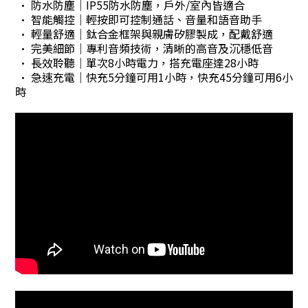
• 防水防塵｜IP55防水防塵，戶外/室內皆適合
• 智能觸控｜輕按即可控制通話、音量和語音助手
• 輕量舒適｜鈦合金框架與親膚矽膠製成，配戴舒適
• 完美細節｜專利音頻技術，清晰的高音及沉穩低音
• 長效聆聽｜單次8小時電力，搭充電座達28小時
• 急速充電｜快充5分鐘可用1小時，快充45分鐘可用6小
時