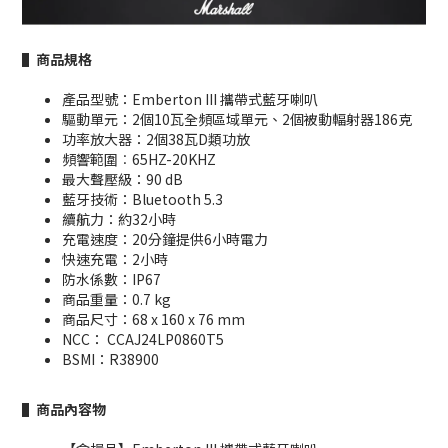
▌商品規格
產品型號：Emberton III 攜帶式藍牙喇叭
驅動單元：2個10瓦全頻區域單元、2個被動輻射器186克
功率放大器：2個38瓦D類功放
頻響範圍︰65HZ-20KHZ
最大聲壓級：90 dB
藍牙技術：Bluetooth 5.3
續航力：約32小時
充電速度：20分鐘提供6小時電力
快速充電：2小時
防水係數：IP67
商品重量：0.7 kg
商品尺寸：68 x 160 x 76 mm
NCC： CCAJ24LP0860T5
BSMI：R38900
▌商品內容物