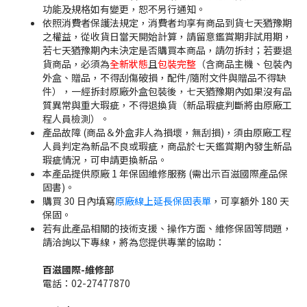
功能及規格如有變更，恕不另行通知。
依照消費者保護法規定，消費者均享有商品到貨七天猶豫期
之權益，從收貨日當天開始計算，請留意鑑賞期非試用期，
若七天猶豫期內未決定是否購買本商品，請勿拆封；若要退
貨商品，必須為
全新狀態
且
包裝完整
（含商品主機、包裝內
外盒、贈品，不得刮傷破損，配件/隨附文件與贈品不得缺
件），一經拆封原廠外盒包裝後，七天猶豫期內如果沒有品
質異常與重大瑕疵，不得退換貨（新品瑕疵判斷將由原廠工
程人員檢測）。
產品故障 (商品＆外盒非人為損壞，無刮損)，須由原廠工程
人員判定為新品不良或瑕疵，商品於七天鑑賞期內發生新品
瑕疵情況，可申請更換新品。
本產品提供原廠 1 年保固維修服務 (需出示百滋國際產品保
固書)。
購買 30 日內填寫
原廠線上延長保固表單
，可享額外 180 天
保固。
若有此產品相關的技術支援、操作方面、維修保固等問題，
請洽詢以下專線，將為您提供專業的協助：
百滋國際-維修部
電話：02-27477870