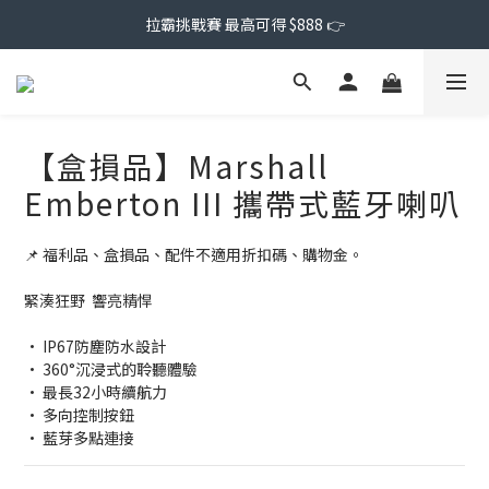
拉霸挑戰賽 最高可得 $888 👉
【盒損品】Marshall
Emberton III 攜帶式藍牙喇叭
📌 福利品、盒損品、配件不適用折扣碼、購物金。
緊湊狂野  響亮精悍
• IP67防塵防水設計
• 360°沉浸式的聆聽體驗
• 最長32小時續航力
• 多向控制按鈕
• 藍芽多點連接