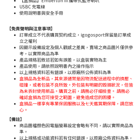
【盒損品】Emberton III 攜帶式藍牙喇叭
USBC 充電線
使用說明書與安全手冊
【免責聲明與注意事項】
訂單成立不代表購買契約成立，igogosport保留是訂單成
立之權利
因顯示設備設定及個人觀感之差異，賣場之商品圖片僅供參
考，以實際商品為準
產品規格若敘述若如有誤差，以盒裝實物為主
產品使用，請依照說明書內之操作指示
以上規格資料若有錯誤，以原廠所公佈資料為準
盒損品為全新品，其來源通常是因物流配送過程中的擠壓、
碰撞，或者包裝不良所致。外包裝有明顯的毀損狀況，但皆
為未拆封使用新品。購買之前，請務必仔細檢查。 請務必
確認盒損為您可接受之範圍，避免造成您的困擾。
盒損品一樣享有專業保固服務以及七天鑑賞期保障，請您放
心。
【備註】
商品圖檔顏色因電腦螢幕設定會略有不同，請以實際商品為
準。
以上規格或功能資料若有任何錯誤，以原廠公佈資料為準，