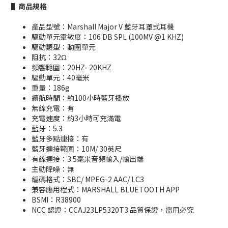
▌商品規格
產品型號：Marshall Major V 藍牙耳罩式耳機
驅動單元靈敏度：106 DB SPL (100MV @1 KHZ)
驅動類型：動圈單元
阻抗：32Ω
頻響範圍：20HZ- 20KHZ
驅動單元：40毫米
重量：186g
續航時間：約100小時藍牙播放
無線充電：有
充電速度：約3小時可充滿電
藍牙：5.3
藍牙多點連接：有
藍牙連接範圍：10M/ 30英尺
有線連接：3.5毫米音頻輸入/輸出端
主動降噪：無
編碼格式：SBC/ MPEG-2 AAC/ LC3
兼容應用程式：MARSHALL BLUETOOTH APP
BSMI：R38900
NCC 認證：CCAJ23LP5320T3 品質保證，盜用必究