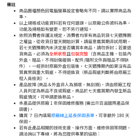
備註
商品圖檔顏色因電腦螢幕設定會略有不同，請以實際商品為
準。
以上規格或功能資料若有任何錯誤，以原廠公佈資料為準，
功能及規格如有變更，恕不另行通知。
依照消費者保護法規定，消費者均享有商品到貨七天猶豫期
之權益，從收貨日當天開始計算，請留意鑑賞期非試用期，
若七天猶豫期內未決定是否購買本商品，請勿拆封；若要退
貨商品，必須為
全新狀態
且
包裝完整
（含商品主機、包裝內
外盒、贈品，不得刮傷破損，配件/隨附文件與贈品不得缺
件），一經拆封原廠外盒包裝後，七天猶豫期內如果沒有品
質異常與重大瑕疵，不得退換貨（新品瑕疵判斷將由原廠工
程人員檢測）。
產品故障 (商品＆外盒非人為損壞，無刮損)，須由原廠工程
人員判定為新品不良或瑕疵，商品於七天鑑賞期內發生新品
瑕疵情況，可申請更換新品。
本產品提供原廠 1 年保固維修服務 (需出示百滋國際產品保
固書)。
購買 ７ 日內填寫
原廠線上延長保固表單
，可享額外 180 天
保固。
若有此產品相關的技術支援、操作方面、維修保固等問題，
請洽詢以下專線，將為您提供專業的協助：