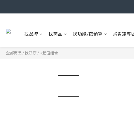
找品牌
找商品
找功能/按預算
💰省錢專
全部商品
/
找好康
/
⭐超值組合