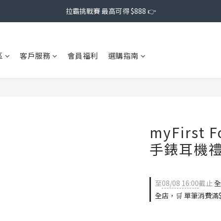
拉霸挑戰賽 最高可得 $888 👉
區
客戶服務
會員福利
選購指南
myFirst
手錶耳機
至
08/08 16:00
截止
全
全店，🛒 單筆消費滿$