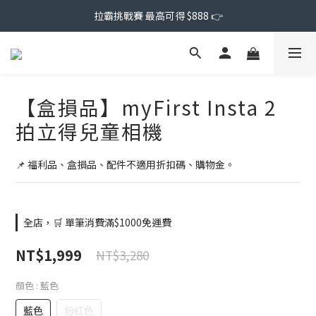
拉霸挑戰賽 最高可得 $888 👉
【盒損品】myFirst Insta 2
拍立得兒童相機
📌 福利品、盒損品、配件不適用折扣碼、購物金。
全店，🛒 單筆消費滿$1000免運費
NT$1,999
NT$3,280
顏色
: 藍色
藍色
粉紅色