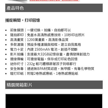
產品特色
捕捉瞬間，打印回憶
前後鏡頭｜一鍵切換，拍攝、自拍都可以
隨拍即印｜免墨水高清熱感應技術，10秒印出照片
高清畫質｜1200萬畫素，高清影像品質
多款濾鏡｜預設多種濾鏡與相框，建立自我風格
電力十足｜內建 1500mAh 電池，創造不間斷
影片拍攝｜支援最大32GB記憶容量，盡情發揮創造力
連接傳輸｜可連接電腦，保存或打印彩色回憶
迷你尺寸｜232g 輕巧體積跟著孩子到哪都行
安全無毒｜通過無BPA材質認證，無甲醛、有毒化學物質
贈打印紙｜附贈2卷熱感應紙、1卷熱感應貼紙
精選開箱影片