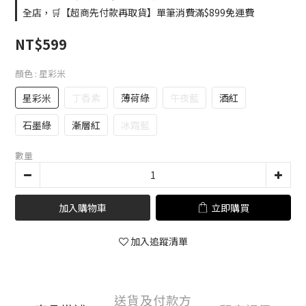
全店，🛒【超商先付款再取貨】單筆消費滿$899免運費
NT$599
顏色
: 星彩米
星彩米
丁香紫
薄荷綠
午夜藍
酒紅
石墨綠
漸層紅
冰霜藍
數量
加入購物車
立即購買
加入追蹤清單
送貨及付款方