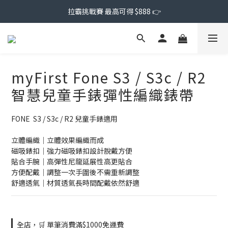
拉霸挑戰賽 最高可得 $888 👉
myFirst Fone S3 / S3c / R2
智慧兒童手錶彈性編織錶帶
FONE  S3 / S3c / R2 兒童手錶適用
立體編織｜立體效果編織而成
磁吸錶扣｜強力磁吸錶扣設計脫戴方便
貼合手腕｜高彈性尼龍延展性高更貼合
方便配戴｜調整一次手圍後不需重新調整
舒適透氣｜材質透氣長時間配戴依然舒適
全店，🛒 單筆消費滿$1000免運費