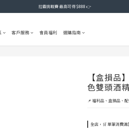
拉霸挑戰賽 最高可得 $888 👉
區
客戶服務
會員福利
選購指南
【盒損品】O
色雙頭酒
📌 福利品、盒損品、
全店，🛒 單筆消費滿$