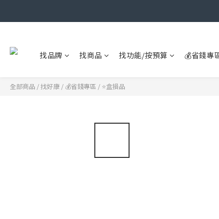
找品牌
找商品
找功能/按預算
💰省錢專
全部商品
/
找好康
/
💰省錢專區
/
⭐盒損品