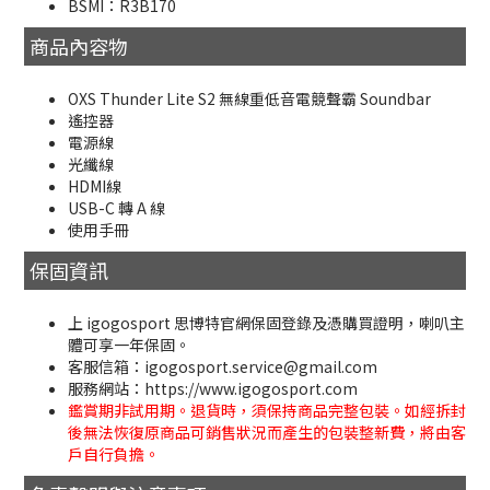
BSMI：R3B170
商品內容物
OXS Thunder Lite S2 無線重低音電競聲霸 Soundbar
遙控器
電源線
光纖線
HDMI線
USB-C 轉 A 線
使用手冊
保固資訊
上 igogosport 思博特官網保固登錄及憑購買證明，喇叭主
體可享一年保固。
客服信箱：igogosport.service@gmail.com
服務網站：https://www.igogosport.com
鑑賞期非試用期。退貨時，須保持商品完整包裝。如經拆封
後無法恢復原商品可銷售狀況而產生的包裝整新費，將由客
戶自行負擔。