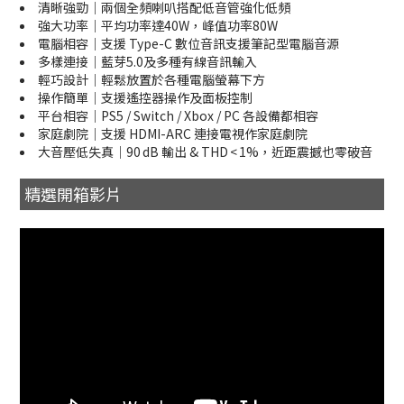
清晰強勁｜兩個全頻喇叭搭配低音管強化低頻
強大功率｜平均功率達40W，峰值功率80W
電腦相容｜支援 Type-C 數位音訊支援筆記型電腦音源
多樣連接｜藍芽5.0及多種有線音訊輸入
輕巧設計｜輕鬆放置於各種電腦螢幕下方
操作簡單｜支援遙控器操作及面板控制
平台相容｜PS5 / Switch / Xbox / PC 各設備都相容
家庭劇院｜支援 HDMI-ARC 連接電視作家庭劇院
大音壓低失真｜90 dB 輸出 & THD < 1%，近距震撼也零破音
精選開箱影片