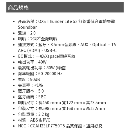
商品規格
產品名稱：OXS Thunder Lite S2 無線重低音電競聲霸
Soundbar
聲道：2.0
喇叭：2個2"全頻喇叭
連接方式：藍牙、3.5mm音源線、AUX、Optical 、TV
ARC (HDMI)、USB-C
EQ模式：一般/Xspace環繞音效
輸出功率：40W
最高輸出功率：80W (峰值)
頻率範圍：60-20000 Hz
響度：90dB
失真率：<1%
藍牙版本：5.0
藍牙編碼：SBC
喇叭尺寸：長450 mm x 寬122 mm x 高73.5mm
包裝尺寸：長598 mm x 寬168 mm x 高122mm
包裝重量：2.2 kg
材質：ABS & PVC
NCC：CCAH23LP7750T5 品質保證，盜用必究