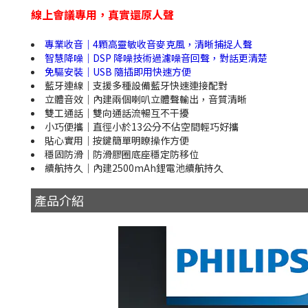
線上會議專用，真實還原人聲
專業收音｜4顆高靈敏收音麥克風，清晰捕捉人聲
智慧降噪｜DSP 降噪技術過濾噪音回聲，對話更清楚
免驅安裝｜USB 隨插即用快速方便
藍牙連線｜支援多種設備藍牙快速連接配對
立體音效｜內建兩個喇叭立體聲輸出，音質清晰
雙工通話｜雙向通話流暢互不干擾
小巧便攜｜直徑小於13公分不佔空間輕巧好攜
貼心實用｜按鍵簡單明瞭操作方便
穩固防滑｜防滑膠圈底座穩定防移位
續航持久｜內建2500mAh鋰電池續航持久
產品介紹