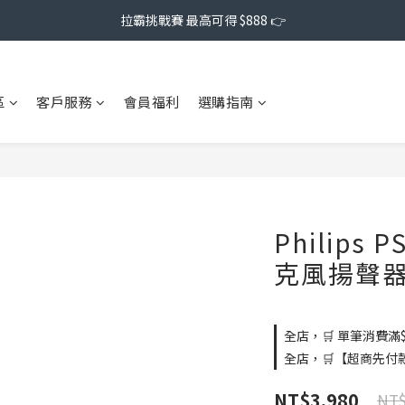
拉霸挑戰賽 最高可得 $888 👉
區
客戶服務
會員福利
選購指南
Philips
克風揚聲
全店，🛒 單筆消費滿$
全店，🛒【超商先付
NT$3,980
NT$