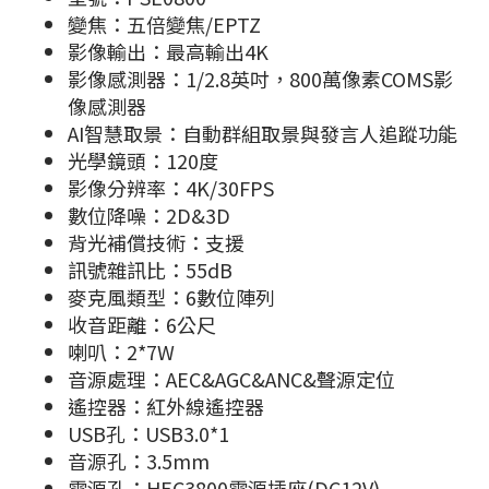
變焦：五倍變焦/EPTZ
影像輸出：最高輸出4K
影像感測器：1/2.8英吋，800萬像素COMS影
像感測器
AI智慧取景：自動群組取景與發言人追蹤功能
光學鏡頭：120度
影像分辨率：4K/30FPS
數位降噪：2D&3D
背光補償技術：支援
訊號雜訊比：55dB
麥克風類型：6數位陣列
收音距離：6公尺
喇叭：2*7W
音源處理：AEC&AGC&ANC&聲源定位
遙控器：紅外線遙控器
USB孔：USB3.0*1
音源孔：3.5mm
電源孔：HEC3800電源插座(DC12V)