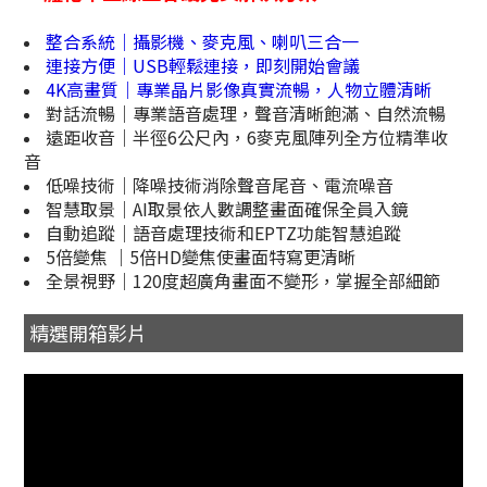
整合系統｜攝影機、麥克風、喇叭三合一
連接方便｜USB輕鬆連接，即刻開始會議
4K高畫質｜專業晶片影像真實流暢，人物立體清晰
對話流暢｜專業語音處理，聲音清晰飽滿、自然流暢
遠距收音｜半徑6公尺內，6麥克風陣列全方位精準收
音
低噪技術｜降噪技術消除聲音尾音、電流噪音
智慧取景｜AI取景依人數調整畫面確保全員入鏡
自動追蹤｜語音處理技術和EPTZ功能智慧追蹤
5倍變焦 ｜5倍HD變焦使畫面特寫更清晰
全景視野｜120度超廣角畫面不變形，掌握全部細節
精選開箱影片