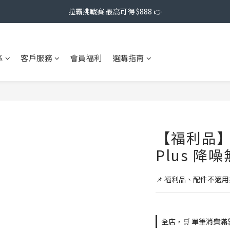
拉霸挑戰賽 最高可得 $888 👉
區
客戶服務
會員福利
選購指南
【福利品】Pu
Plus 降
📌 福利品、配件不適
全店，🛒 單筆消費滿$