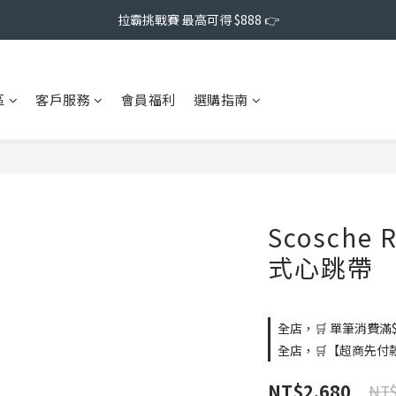
拉霸挑戰賽 最高可得 $888 👉
區
客戶服務
會員福利
選購指南
Scosche 
式心跳帶
全店，🛒 單筆消費滿$
全店，🛒【超商先付
NT$2,680
NT$