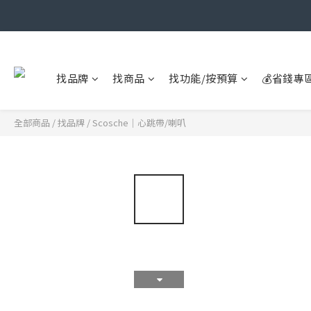
找品牌
找商品
找功能/按預算
💰省錢專
全部商品
/
找品牌
/
Scosche｜心跳帶/喇叭