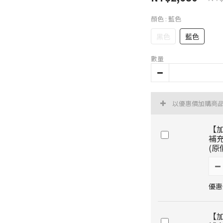
顏色
: 藍色
黑色
藍色
數量
以優惠價加購商
【加
補充
(原
優惠價
【加