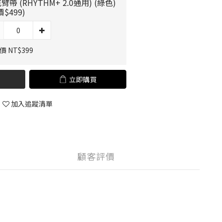
臂帶 (RHYTHM+ 2.0通用) (綠色)
價$499)
 NT$399
立即購買
加入追蹤清單
顧客評價