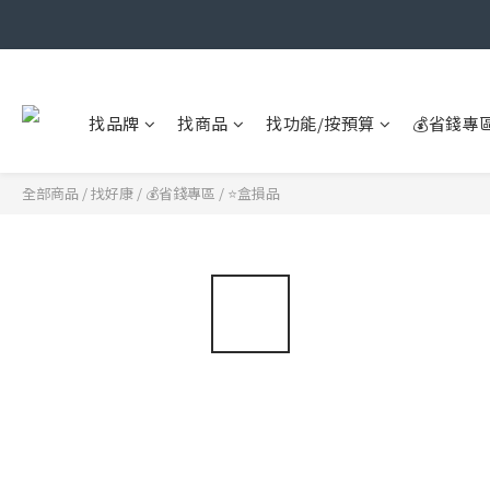
找品牌
找商品
找功能/按預算
💰省錢專
全部商品
/
找好康
/
💰省錢專區
/
⭐盒損品