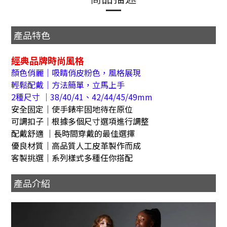
產品特色
經典品牌時尚風格
顏色俏麗｜吸睛俏皮粉色，風格展現
輕鬆配戴｜方法簡單，立馬上手
2種尺寸 ｜38/40/41、42/44/45/49mm
安全固定｜使手錶牢固地待在原位
可調扣子｜根據多個尺寸選項進行調整
配戴舒適 ｜長時間穿戴的最佳選擇
優良材質｜高品質人工皮革製作而成
客製挑選｜系列樣式多種任你搭配
產品介紹