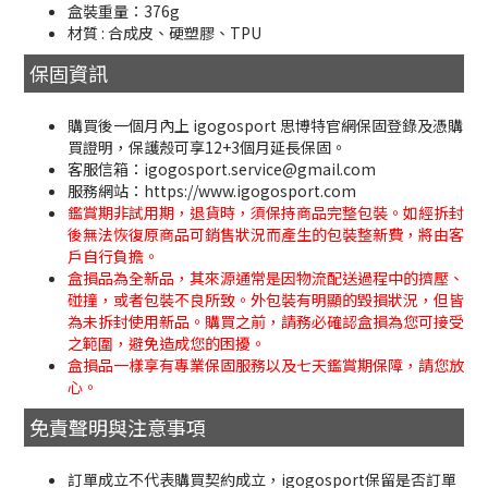
盒裝重量：376g
材質 : 合成皮、硬塑膠、TPU
保固資訊
購買後一個月內上 igogosport 思博特官網保固登錄及憑購
買證明，保護殼可享12+3個月延長保固。
客服信箱：igogosport.service@gmail.com
服務網站：https://www.igogosport.com
鑑賞期非試用期，退貨時，須保持商品完整包裝。如經拆封
後無法恢復原商品可銷售狀況而產生的包裝整新費，將由客
戶自行負擔。
盒損品為全新品，其來源通常是因物流配送過程中的擠壓、
碰撞，或者包裝不良所致。外包裝有明顯的毀損狀況，但皆
為未拆封使用新品。購買之前，請務必確認盒損為您可接受
之範圍，避免造成您的困擾。
盒損品一樣享有專業保固服務以及七天鑑賞期保障，請您放
心。
免責聲明與注意事項
訂單成立不代表購買契約成立，igogosport保留是否訂單