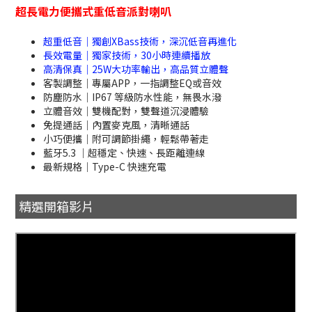
超長電力便攜式重低音派對喇叭
超重低音｜獨創XBass技術，深沉低音再進化
長效電量｜獨家技術，30小時連續播放
高清保真｜25W大功率輸出，高品質立體聲
客製調整｜專屬APP，一指調整EQ或音效
防塵防水｜IP67 等級防水性能，無畏水潑
立體音效｜雙機配對，雙聲道沉浸體驗
免提通話｜內置麥克風，清晰通話
小巧便攜｜附可調節掛繩，輕鬆帶著走
藍牙5.3 ｜超穩定、快速、長距離連線
最新規格｜Type-C 快速充電
精選開箱影片