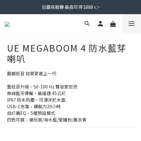
拉霸挑戰賽 最高可得 $888 👉
UE MEGABOOM 4 防水藍芽
喇叭
震撼低音 效果更甚上一代
重低音升級，50-100 Hz 聲音更宏亮
無線藍牙傳輸，最遠達 45公尺
IP67 防水防塵，可漂浮於水面
USB-C充電，續航力20小時
自訂義EQ，5種預設模式
四色可選：潮玩黑/海水藍/蜜糖粉/薰衣紫