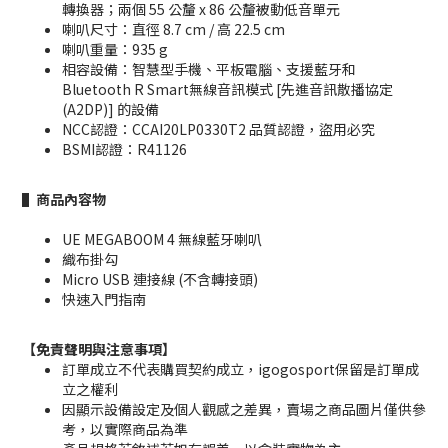
轉換器；兩個 55 公釐 x 86 公釐被動低音單元
喇叭尺寸：直徑 8.7 cm / 高 22.5 cm
喇叭重量：935 g
相容設備：智慧型手機、平板電腦、支援藍牙和
Bluetooth R Smart無線音訊模式 [先進音訊散播協定
(A2DP)] 的設備
NCC認證：CCAI20LP0330T2 品質認證，盜用必究
BSMI認證：R41126
▌商品內容物
UE MEGABOOM 4 無線藍牙喇叭
織布掛勾
Micro USB 連接線 (不含轉接頭)
快速入門指南
【免責聲明與注意事項】
訂單成立不代表購買契約成立，igogosport保留是訂單成
立之權利
因顯示設備設定及個人觀感之差異，賣場之商品圖片僅供參
考，以實際商品為準