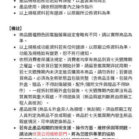
產品規格若敘述若如有誤差，以盒裝實物為主
產品使用，請依照說明書內之操作指示
以上規格資料若有錯誤，以原廠所公佈資料為準
【備註】
商品圖檔顏色因電腦螢幕設定會略有不同，請以實際商品為
準。
以上規格或功能資料若有任何錯誤，以原廠公佈資料為準，
功能及規格如有變更，恕不另行通知。
依照消費者保護法規定，消費者均享有商品到貨七天猶豫期
之權益，從收貨日當天開始計算，請留意鑑賞期非試用期，
若七天猶豫期內未決定是否購買本商品，請勿拆封；若要退
貨商品，必須為全新狀態且包裝完整（含商品主機、包裝內
外盒、贈品，不得刮傷破損，配件/隨附文件與贈品不得缺
件），一經拆封原廠外盒包裝後，七天猶豫期內如果沒有品
質異常與重大瑕疵，不得退換貨（新品瑕疵判斷將由原廠工
程人員檢測）。
產品故障 (商品＆外盒非人為損壞，無刮損)，須由原廠工程
人員判定為新品不良或瑕疵，商品於七天鑑賞期內發生新品
瑕疵情況，可申請更換新品。
若有此產品相關的技術支援、操作方面、維修保固等問題，
請洽詢
世貨公司維修部門
，將為您提供專業的協助